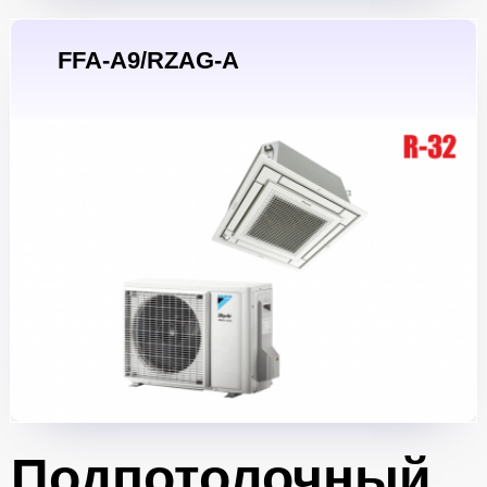
FFA-A9/RZAG-A
Подпотолочный