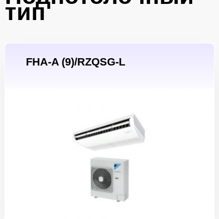
тип
FHA-A (9)/RZQSG-L