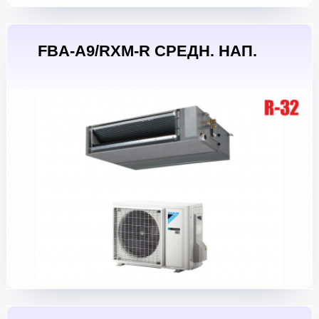
FBA-A9/RXM-R СРЕДН. НАП.