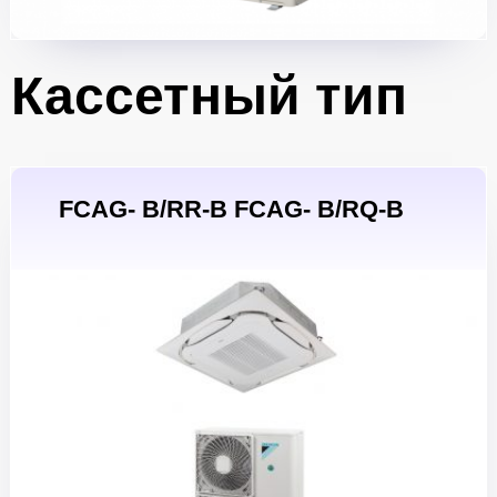
Кассетный тип
FCAG- B/RR-B FCAG- B/RQ-B