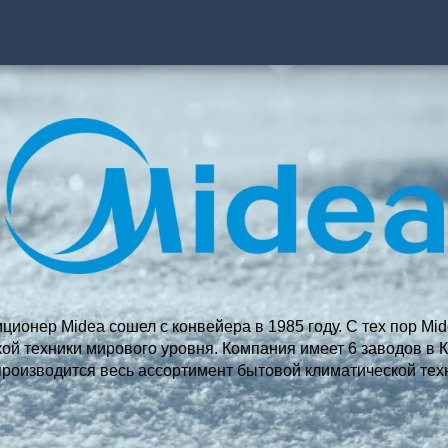
ионер Midea сошел с конвейера в 1985 году. С тех пор Mi
ой техники мирового уровня. Компания имеет 6 заводов в Ки
производится весь ассортимент бытовой климатической тех