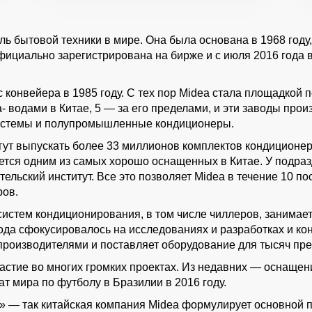
 бытовой техники в мире. Она была основана в 1968 году
фициально зарегистрирована на бирже и с июля 2016 года 
конвейера в 1985 году. С тех пор Midea стала площадкой 
- водами в Китае, 5 — за его пределами, и эти заводы про
-системы и полупромышленные кондиционеры.
гут выпускать более 33 миллионов комплектов кондиционер
ся одним из самых хорошо оснащенных в Китае. У подраз
ельский институт. Все это позволяет Midea в течение 10 п
ров.
истем кондиционирования, в том числе чиллеров, занимаетс
ода сфокусировалось на исследованиях и разработках и кон
оизводителями и поставляет оборудование для тысяч прес
частие во многих громких проектах. Из недавних — оснаще
т мира по футболу в Бразилии в 2016 году.
» — так китайская компания Midea формулирует основной 