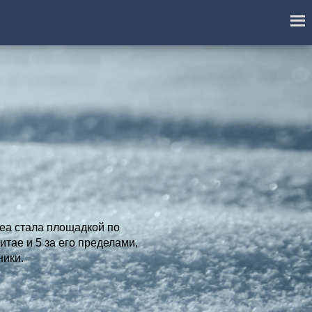
dea стала площадкой по
тае и 5 за его пределами,
ники.