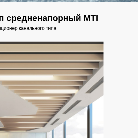
п средненапорный MTI
ионер канального типа.