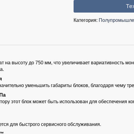
Те
Категория:
Полупромышле
т на высоту до 750 мм, что увеличивает вариативность мо
а.
я
начительно уменьшить габариты блоков, благодаря чему тр
 Па
тору этот блок может быть использован для обеспечения к
тся для быстрого сервисного обслуживания.
d™