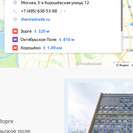
Зорге
рьское поле
.