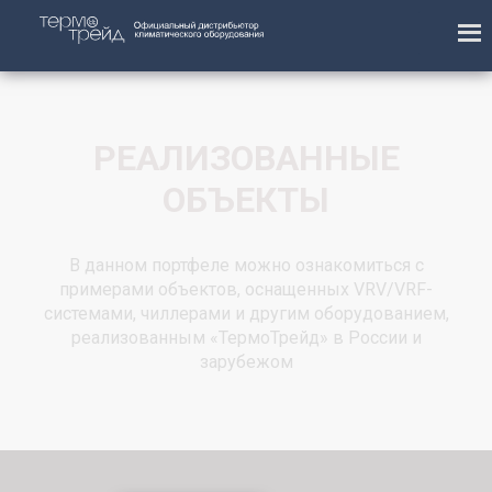
РЕАЛИЗОВАННЫЕ
ОБЪЕКТЫ
В данном портфеле можно ознакомиться с
примерами объектов, оснащенных VRV/VRF-
системами, чиллерами и другим оборудованием,
реализованным «ТермоТрейд» в России и
зарубежом