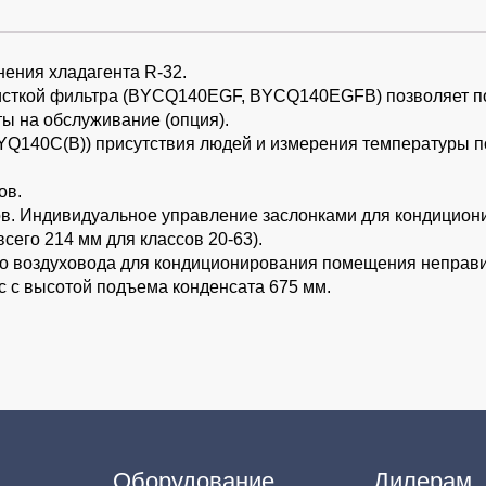
ения хладагента R-32.
чисткой фильтра (BYCQ140EGF, BYCQ140EGFB) позволяет п
ты на обслуживание (опция).
Q140C(B)) присутствия людей и измерения температуры п
ов.
в. Индивидуальное управление заслонками для кондицион
сего 214 мм для классов 20-63).
го воздуховода для кондиционирования помещения неправ
 с высотой подъема конденсата 675 мм.
Оборудование
Дилерам