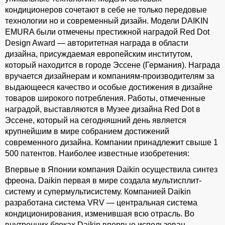
кондиционеров сочетают в себе не только передовые
технологии но и современный дизайн. Модели DAIKIN
EMURA были отмечены престижной наградой Red Dot
Design Award — авторитетная награда в области
дизайна, присуждаемая европейским институтом,
который находится в городе Эссене (Германия). Награда
вручается дизайнерам и компаниям-производителям за
выдающееся качество и особые достижения в дизайне
товаров широкого потребления. Работы, отмеченные
наградой, выставляются в Музее дизайна Red Dot в
Эссене, который на сегодняшний день является
крупнейшим в мире собранием достижений
современного дизайна. Компании принадлежит свыше 1
500 патентов. Наиболее известные изобретения:
Впервые в Японии компания Daikin осуществила синтез
фреона. Daikin первая в мире создала мультисплит-
систему и супермультисистему. Компанией Daikin
разработана система VRV — центральная система
кондиционирования, изменившая всю отрасль. Во
внутренних блоках Daikin впервые использован