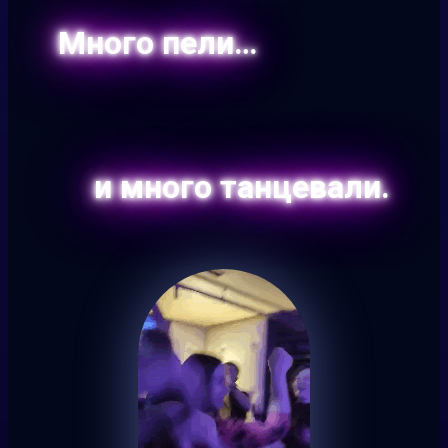
Много пели…
и много танцевали.